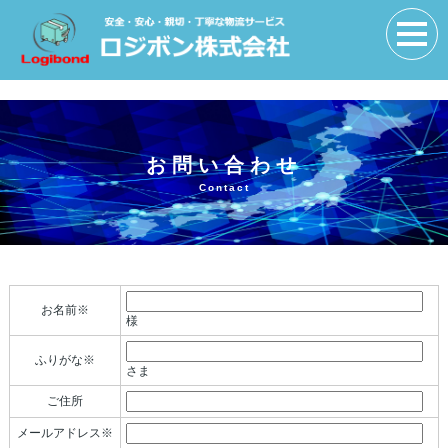
お問い合わせ
Contact
お名前※
様
ふりがな※
さま
ご住所
メールアドレス※